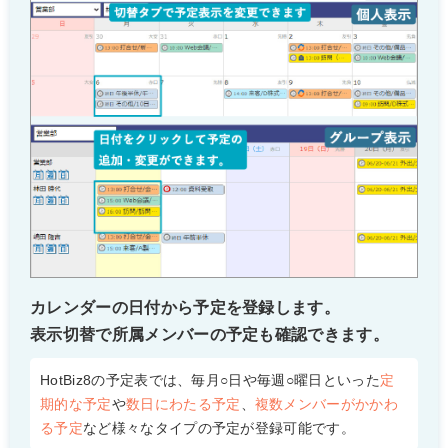
カレンダーの日付から予定を登録します。
表示切替で所属メンバーの予定も確認できます。
HotBiz8の予定表では、毎月○日や毎週○曜日といった
定
期的な予定
や
数日にわたる予定
、
複数メンバーがかかわ
る予定
など様々なタイプの予定が登録可能です。