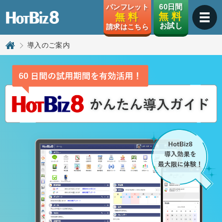
HotBiz8
60日間
パンフレット
無 料
無 料
お試し
請求はこちら
導入のご案内
トップページ