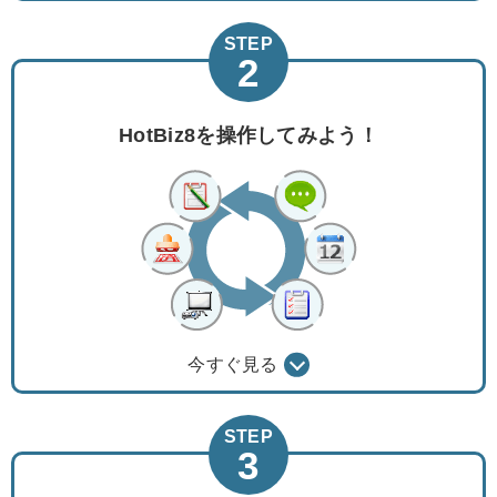
STEP
2
HotBiz8を
操作してみよう！
今すぐ見る
STEP
3