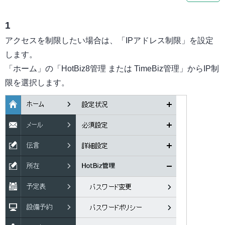
1
アクセスを制限したい場合は、「IPアドレス制限」を設定
します。
「ホーム」の「HotBiz8管理 または TimeBiz管理」からIP制
限を選択します。