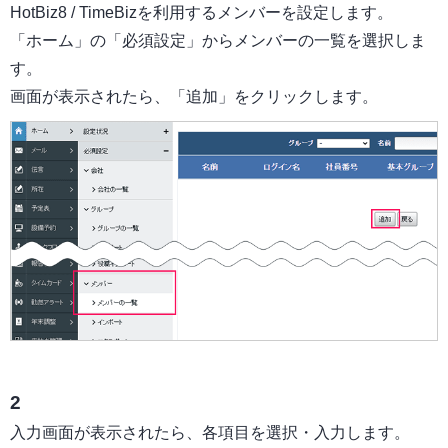
HotBiz8 / TimeBizを利用するメンバーを設定します。
「ホーム」の「必須設定」からメンバーの一覧を選択しま
す。
画面が表示されたら、「追加」をクリックします。
2
入力画面が表示されたら、各項目を選択・入力します。