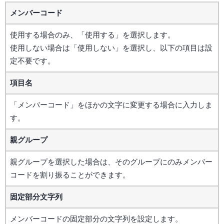
メンバーコード
使用する場合のみ、「使用する」を選択します。
使用しない場合は「使用しない」を選択し、以下の項目は設
定不要です。
項目名
「メンバーコード」をほかの文字に変更する場合に入力しま
す。
親グループ
親グループを選択した場合は、そのグループにのみメンバー
コードを割り振ることができます。
固定部分文字列
メンバーコードの固定部分の文字列を設定します。