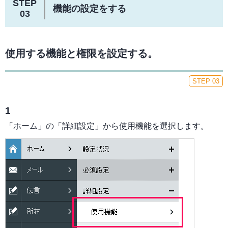
STEP
機能の設定をする
03
使用する機能と権限を設定する。
STEP 03
1
「ホーム」の「詳細設定」から使用機能を選択します。