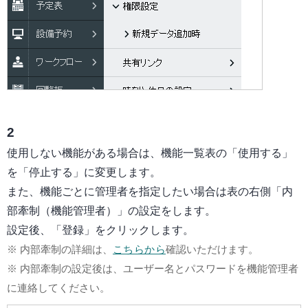
2
使用しない機能がある場合は、機能一覧表の「使用する」
を「停止する」に変更します。
また、機能ごとに管理者を指定したい場合は表の右側「内
部牽制（機能管理者）」の設定をします。
設定後、「登録」をクリックします。
※ 内部牽制の詳細は、
こちらから
確認いただけます。
※ 内部牽制の設定後は、ユーザー名とパスワードを機能管理者
に連絡してください。