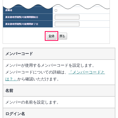
メンバーコード
メンバーが使用するメンバーコードを設定します。
メンバーコードについての詳細は、
「メンバーコードと
は？」
から確認いただけます。
名前
メンバーの名前を設定します。
ログイン名