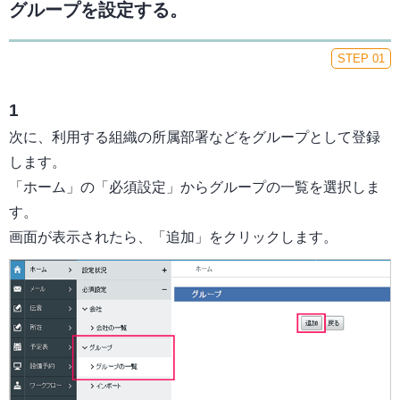
グループを設定する。
STEP 01
1
次に、利用する組織の所属部署などをグループとして登録
します。
「ホーム」の「必須設定」からグループの一覧を選択しま
す。
画面が表示されたら、「追加」をクリックします。