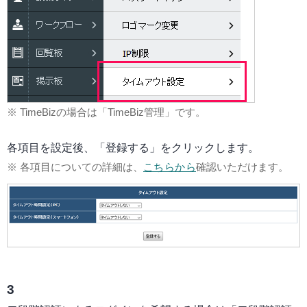
※ TimeBizの場合は「TimeBiz管理」です。
各項目を設定後、「登録する」をクリックします。
※ 各項目についての詳細は、
こちらから
確認いただけます。
3