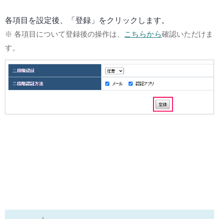
各項目を設定後、「登録」をクリックします。
※ 各項目について登録後の操作は、
こちらから
確認いただけま
す。