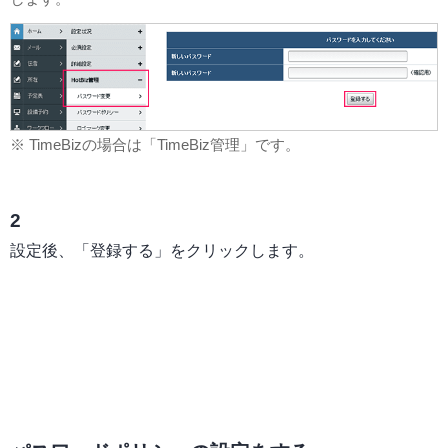
※ TimeBizの場合は「TimeBiz管理」です。
2
設定後、「登録する」をクリックします。