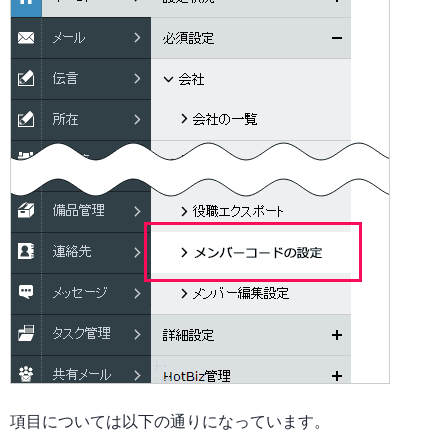
項目については以下の通りになっています。